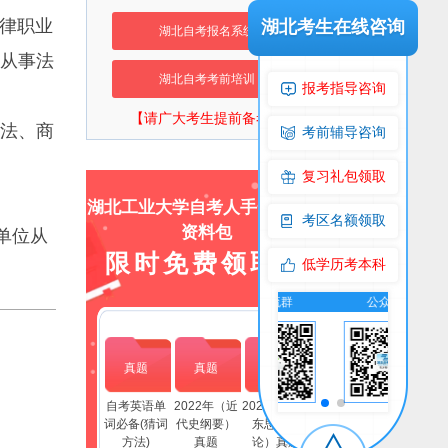
律职业
湖北考生在线咨询
湖北自考报名系统
从事法
湖北自考考前培训
报考指导咨询
【请广大考生提前备考】
法、商
考前辅导咨询
复习礼包领取
湖北工业大学自考人手一份上岸
考区名额领取
资料包
单位从
限时免费领取！
低学历考本科
交流群
公众号
交流群
公众号
真题
真题
真题
自考英语单
2022年（近
2022年(毛泽
词必备(猜词
代史纲要）
东思想概
方法)
真题
论）真题