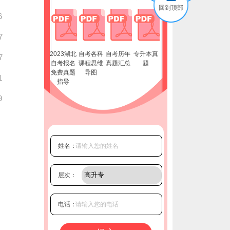
回到顶部
6
7
2023湖北
自考各科
自考历年
专升本真
7
自考报名
课程思维
真题汇总
题
免费真题
导图
1
指导
9
姓名：
层次：
电话：