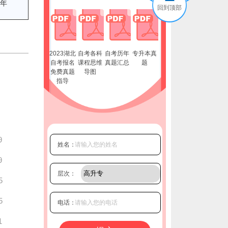
/年
回到顶部
2023湖北
自考各科
自考历年
专升本真
自考报名
课程思维
真题汇总
题
免费真题
导图
指导
9
姓名：
9
层次：
5
5
电话：
1