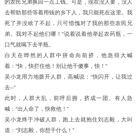
的农民兄弟换回一点工钱。可是，现在没人要，没人
去帮助那些等着用钱的乡下人，我只能死在这里。我
死了并没啥了不起，只可惜愧对了我的那些农民兄
弟。我对不起他们哪！”说着说着他举起农药瓶，一
口气就喝下去半瓶。
白天在哗然的人群中拼命向前挤，他急得大喊
着：“快，快拦住他！别让他干傻事，快！”
吴小龙用力地拨开人群，高喊说：“快闪开，让我过
去--”
此时，人群大乱，前呼后拥，挤成一团。有人急
喊：“出人命了，快救他！”
吴小龙终于冲破人群，跑上去就抱住刘志毅，大叫
道：“刘志毅，你想干什么！”