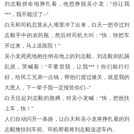
刘志毅拼命地挣扎着，他想挣脱吴小龙：“你让我
***，我不能活了--”
白天和司机总算从人堆里冲了出来，白天一把夺过刘
志毅手中的农药瓶，然后对司机大叫：“快，快把车
开过来，马上送医院！”
吴小龙死死地抱住倒在地上的刘志毅。刘志毅则乱踢
乱抓，哭喊着：“不要管我，让我***！你们能行行
好，给民工兄弟一点钱，帮他们渡过难关，就是我的
大恩人，下一辈子我一定报答你们--”
白天拉起刘志毅的胳膊，对吴小龙喊：“快，把他扶
上车，快！”
人们自动闪开一条路，让白天和吴小龙将挣扎着的刘
志毅搀扶到车前。司机帮着将刘志毅送进车内。