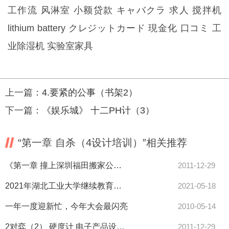
工作流
风淋室
小额贷款
キャバクラ 求人
搅拌机
lithium battery
クレジットカード 現金化 口コミ
工
业除湿机
实验室家具
上一篇：
4.要紧的公事（书架2）
下一篇：
《娱乐城》 十二PH计（3）
“第一章 自杀（4设计培训）”相关推荐
《第一章 撞上深圳福田搬家公司头的机缘》一(1)
2011-12-29
2021年湖北工业大学继续教育学院召开工作布置会
2021-05-18
一年一度迎新忙，今年大会最闪亮
2010-05-14
2对弈（2） 硬度计 电子产品设计 キャバクラ 求人 前列腺炎 床上
2011-12-29