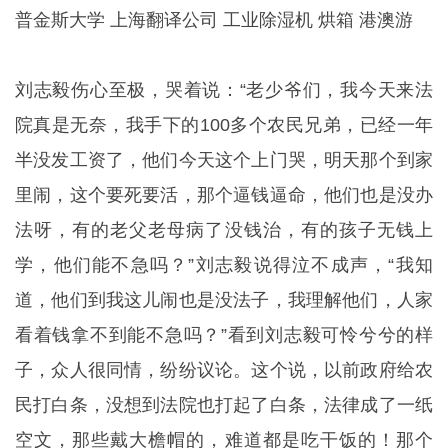
普金斯大学
上海翻译公司
工业除湿机
烘箱
港澳游
刘志毅伤心至极，哭着说：“老少爷们，我今天来法
院真是无奈，我手下的100多个农民兄弟，已经一年
半没发工资了，他们今天这个上门哭，明天那个到家
里闹，这个要死要活，那个逼钱逼命，他们也是没办
法呀，有的老父老母病了没钱治，有的孩子无钱上
学，他们能不急吗？”刘志毅说得泣不成声，“我知
道，他们到我这儿闹也是没法子，我理解他们，人家
看着钱拿不到能不急吗？”看到刘志毅可怜兮兮的样
子，众人很同情，纷纷议论。这个说，以前政府给农
民打白条，没想到法院也打起了白条，法律成了一纸
空文，那些戴大檐帽的，难道都是吃干饭的！那个