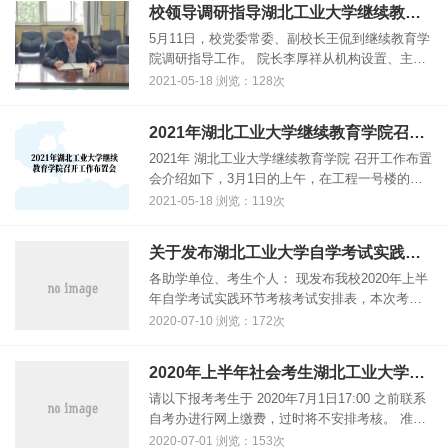
校领导调研指导湖北工业大学继续教育学院工作
5月11日，校党委常委、副校长王侃到继续教育学
院调研指导工作。 院长李厚祥从机构设置、主要
业务及业绩、面临的困难、存在的风险点、今后
2021-05-18 浏览：128次
的发展方向与建议等方面详细汇报了学院的工作
开展情况。副院长郭健对学院......
2021年湖北工业大学继续教育学院召开工作布置会
2021年 湖北工业大学继续教育学院 召开工作布置
会介绍如下，3月1日的上午，在工程一号楼的四
楼会议室，继续教育学院召开了教职工大会，由
2021-05-18 浏览：119次
郭建副院长主持，全体教职工都参加了，下面一
起来看看详细的内容。 ......
关于发布湖北工业大学自学考试实践环节考核考试安排的通知
各助学单位、考生个人： 现发布我校2020年上半
年自学考试实践环节考核考试安排表，本次考核
方式全部为居家网上考核，请各助学单位及考生
2020-07-10 浏览：172次
个人及时查看，按时参加考试。有毕业考核的考
生请提前准备好论文，设计类......
2020年上半年社会考生湖北工业大学（长线）自考实践环节考核报考缴费通知
请以下报考考生于 2020年7月1日17:00 之前联系
自考办进行网上缴费，过时将不安排考核。 准考
证号 姓名 专业 010309200035 陈华 机电一体化
2020-07-01 浏览：153次