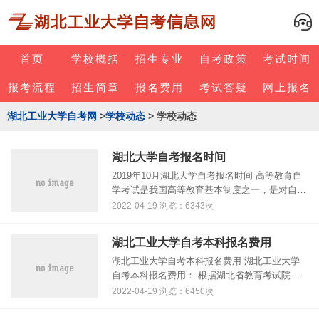
首页
学校概括
招生专业
自考政策
考试时间
报考流程
招生简章
报名费用
考试答疑
网上报名
湖北工业大学自考网
>
学校动态
> 学校动态
湖北大学自考报名时间
2019年10月湖北大学自考报名时间 高等教育自
学考试是我国高等教育基本制度之一，是对自学
者进行以高等教育学历考试为主的国家考试，是
2022-04-19 浏览：6343次
个人自学、社会助学和国家考试相结合的教育形
式，是我国高等教育体系的重......
湖北工业大学自考本科报名费用
湖北工业大学自考本科报名费用 湖北工业大学
自考本科报名费用： 根据湖北省教育考试院发
布通知：2015年湖北自学考试报名考试费标准调
2022-04-19 浏览：6450次
整为每生每科40元（含单科合格证费）。 考试
收费标准按照省物价局鄂价费......