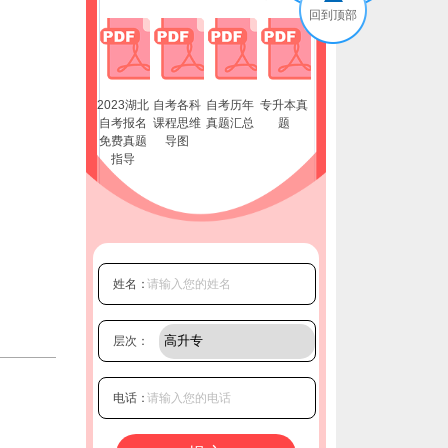
回到顶部
2023湖北
自考各科
自考历年
专升本真
自考报名
课程思维
真题汇总
题
免费真题
导图
指导
姓名：
层次：
电话：