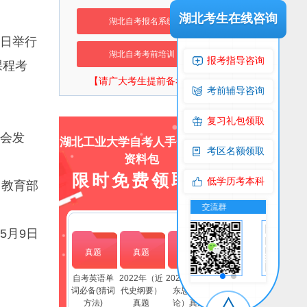
湖北考生在线咨询
湖北自考报名系统
2日举行
湖北自考考前培训
报考指导咨询
课程考
【请广大考生提前备考】
考前辅导咨询
复习礼包领取
会发
湖北工业大学自考人手一份上岸
考区名额领取
资料包
限时免费领取！
低学历考本科
教育部
交流群
公众号
交流群
公众号
年5月9日
真题
真题
真题
自考英语单
2022年（近
2022年(毛泽
词必备(猜词
代史纲要）
东思想概
方法)
真题
论）真题